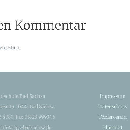
inen Kommentar
chreiben.
dschule Bad Sachsa
Impressum
iese 16, 37441 Bad Sachsa
Datenschutz
23 8080, Fax 05523 999346
Förderverein
 info(at)gs-badsachsa.de
Elternrat