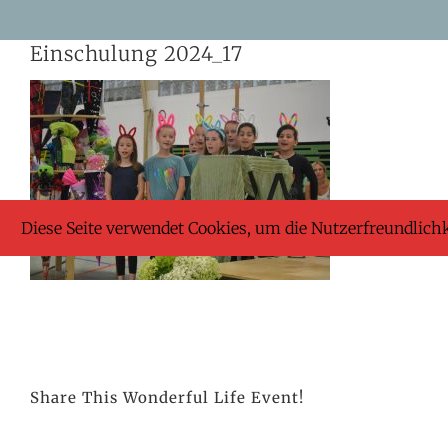
Skip
Einschulung 2024_17
to
content
Diese Seite verwendet Cookies, um die Nutzerfreundlich
Share This Wonderful Life Event!