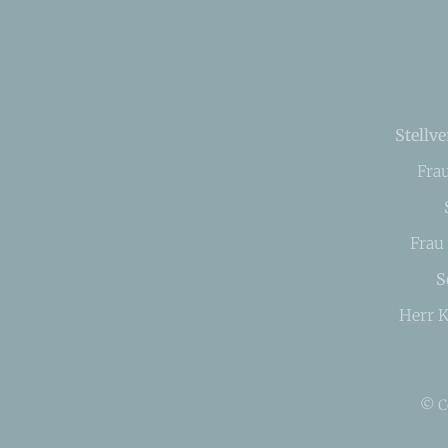
Stellve
Fra
Frau
S
Herr K
© C