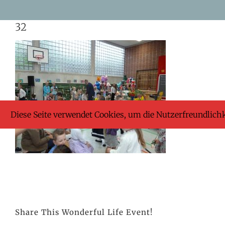
Skip
32
to
content
Diese Seite verwendet Cookies, um die Nutzerfreundlich
Share This Wonderful Life Event!