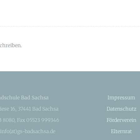
chreiben.
dschule Bad Sachsa
Impressum
iese 16, 37441 Bad Sachsa
Datenschutz
23 8080, Fax 05523 999346
Förderverein
 info(at)gs-badsachsa.de
Elternrat