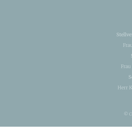
Stellve
Fra
Frau
S
Herr K
© C