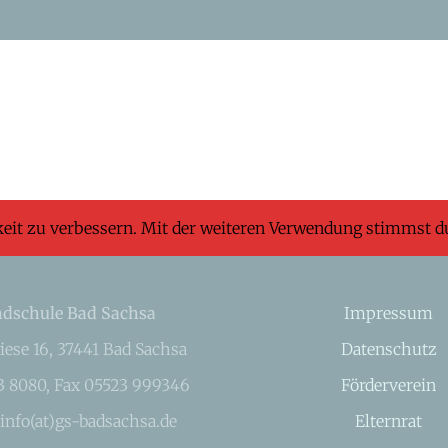
keit zu verbessern. Mit der weiteren Verwendung stimmst d
dschule Bad Sachsa
Impressum
iese 16, 37441 Bad Sachsa
Datenschutz
23 8080, Fax 05523 999346
Förderverein
 info(at)gs-badsachsa.de
Elternrat