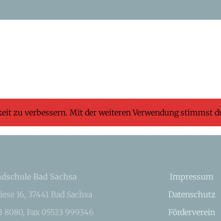
keit zu verbessern. Mit der weiteren Verwendung stimmst d
dschule Bad Sachsa
Impressum
iese 16, 37441 Bad Sachsa
Datenschutz
23 8080, Fax 05523 999346
Förderverein