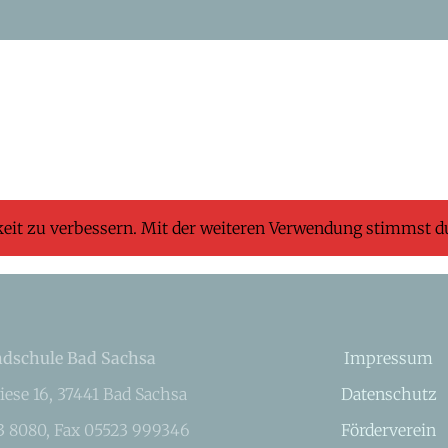
keit zu verbessern. Mit der weiteren Verwendung stimmst d
dschule Bad Sachsa
Impressum
iese 16, 37441 Bad Sachsa
Datenschutz
23 8080, Fax 05523 999346
Förderverein