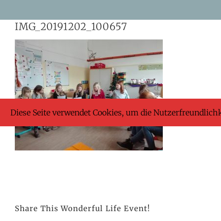
Skip
IMG_20191202_100657
to
content
Diese Seite verwendet Cookies, um die Nutzerfreundlich
Share This Wonderful Life Event!