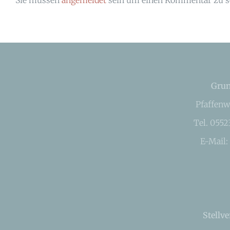
Grun
Pfaffenw
Tel. 055
E-Mail:
Stellve