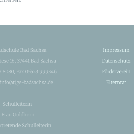
dschule Bad Sachsa
Impressum
iese 16, 37441 Bad Sachsa
Datenschutz
23 8080, Fax 05523 999346
Förderverein
 info(at)gs-badsachsa.de
Elternrat
Schulleiterin
Frau Goldhorn
rtretende Schulleiterin