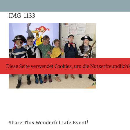
Skip
IMG_1133
to
content
Diese Seite verwendet Cookies, um die Nutzerfreundlich
Share This Wonderful Life Event!