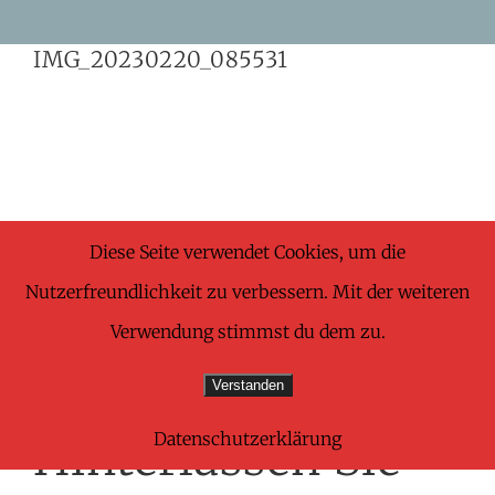
Skip
IMG_20230220_085531
to
content
Share This Wonderful Life Event!
Diese Seite verwendet Cookies, um die
Nutzerfreundlichkeit zu verbessern. Mit der weiteren
Facebook
X
Pinterest
E-
Verwendung stimmst du dem zu.
Mail
Verstanden
Datenschutzerklärung
Hinterlassen Sie