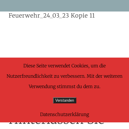
Skip
Feuerwehr_24_03_23 Kopie 11
to
content
Share This Wonderful Life Event!
Diese Seite verwendet Cookies, um die
Nutzerfreundlichkeit zu verbessern. Mit der weiteren
Facebook
X
Pinterest
E-
Verwendung stimmst du dem zu.
Mail
Verstanden
Datenschutzerklärung
Hinterlassen Sie