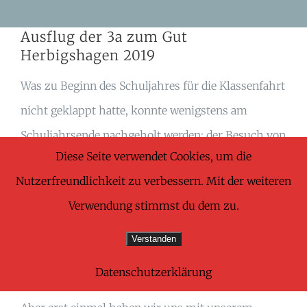
Skip
Ausflug der 3a zum Gut
to
Herbigshagen 2019
content
Was zu Beginn des Schuljahres für die Klassenfahrt
nicht geklappt hatte, konnte wenigstens am
Schuljahrsende nachgeholt werden: der Besuch von
Diese Seite verwendet Cookies, um die
Gut Herbigshagen und ein Vormittagsprogramm
Nutzerfreundlichkeit zu verbessern. Mit der weiteren
auf dem Bauernhof. Dank einiger Eltern und
Verwendung stimmst du dem zu.
weiterer Begleitpersonen, die die Kinder mit dem
Auto hinfuhren, kamen wir gegen 9.00 Uhr an. Für
Verstanden
Alexander sollte dies ein ganz besonderer Ausflug
Datenschutzerklärung
werden, denn er hatte an diesem Tag Geburtstag.