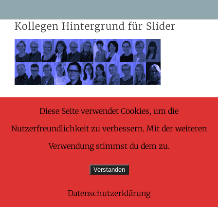
Skip
Kollegen Hintergrund für Slider
to
content
Diese Seite verwendet Cookies, um die
Nutzerfreundlichkeit zu verbessern. Mit der weiteren
Share This Wonderful Life Event!
Verwendung stimmst du dem zu.
Facebook
X
Pinterest
E-
Verstanden
Mail
Datenschutzerklärung