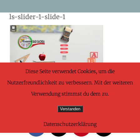
Skip
ls-slider-1-slide-1
to
content
Diese Seite verwendet Cookies, um die
Nutzerfreundlichkeit zu verbessern. Mit der weiteren
Verwendung stimmst du dem zu.
Share This Wonderful Life Event!
Verstanden
Datenschutzerklärung
Facebook
X
Pinterest
E-
Mail