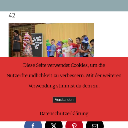
Skip
42
to
content
Diese Seite verwendet Cookies, um die
Nutzerfreundlichkeit zu verbessern. Mit der weiteren
Verwendung stimmst du dem zu.
Verstanden
Share This Wonderful Life Event!
Datenschutzerklärung