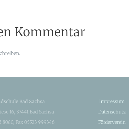
inen Kommentar
chreiben.
dschule Bad Sachsa
Impressum
iese 16, 37441 Bad Sachsa
Datenschutz
23 8080, Fax 05523 999346
Förderverein