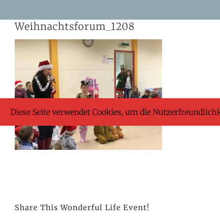
Skip
Weihnachtsforum_1208
to
content
Diese Seite verwendet Cookies, um die Nutzerfreundlich
Share This Wonderful Life Event!