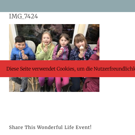
Skip
IMG_7424
to
content
Diese Seite verwendet Cookies, um die Nutzerfreundlich
Share This Wonderful Life Event!