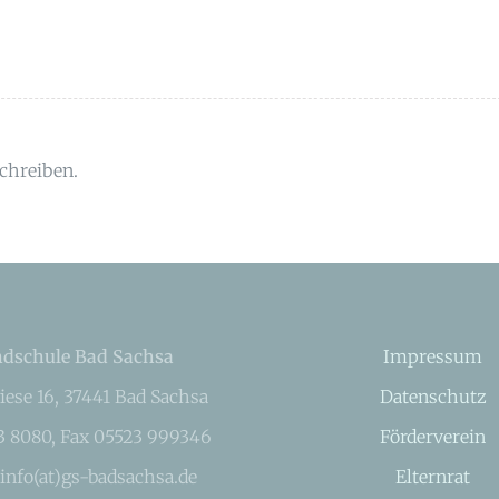
chreiben.
dschule Bad Sachsa
Impressum
iese 16, 37441 Bad Sachsa
Datenschutz
23 8080, Fax 05523 999346
Förderverein
 info(at)gs-badsachsa.de
Elternrat