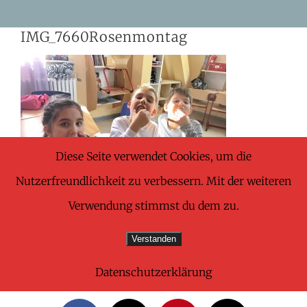
Skip
IMG_7660Rosenmontag
to
content
Diese Seite verwendet Cookies, um die
Nutzerfreundlichkeit zu verbessern. Mit der weiteren
Verwendung stimmst du dem zu.
Verstanden
Datenschutzerklärung
Share This Wonderful Life Event!