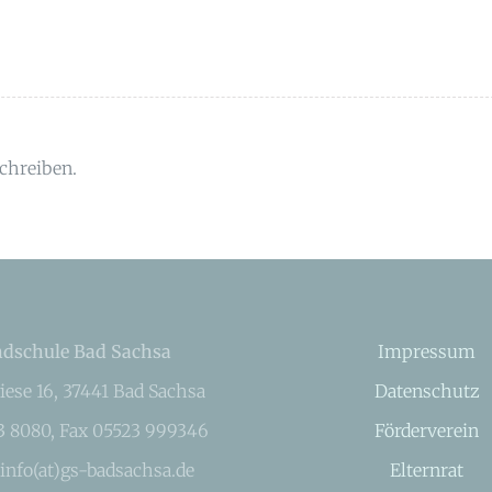
chreiben.
dschule Bad Sachsa
Impressum
iese 16, 37441 Bad Sachsa
Datenschutz
23 8080, Fax 05523 999346
Förderverein
 info(at)gs-badsachsa.de
Elternrat