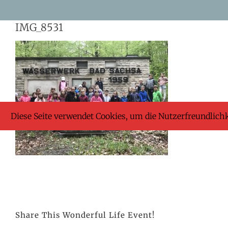
Skip
IMG_8531
to
content
Diese Seite verwendet Cookies, um die Nutzerfreundlich
Share This Wonderful Life Event!