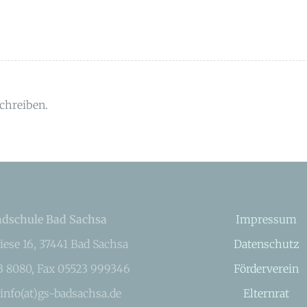
chreiben.
dschule Bad Sachsa
Impressum
iese 16, 37441 Bad Sachsa
Datenschutz
23 8080, Fax 05523 999346
Förderverein
 info(at)gs-badsachsa.de
Elternrat