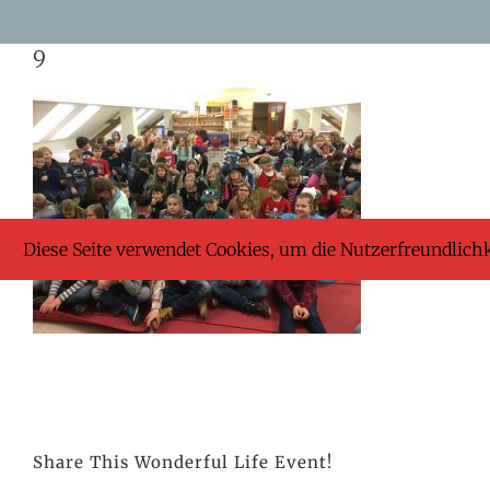
Skip
9
to
content
Diese Seite verwendet Cookies, um die Nutzerfreundlich
Share This Wonderful Life Event!