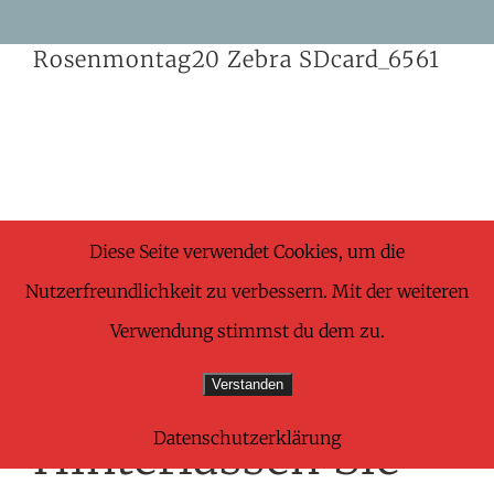
Skip
Rosenmontag20 Zebra SDcard_6561
to
content
Share This Wonderful Life Event!
Diese Seite verwendet Cookies, um die
Nutzerfreundlichkeit zu verbessern. Mit der weiteren
Facebook
X
Pinterest
E-
Verwendung stimmst du dem zu.
Mail
Verstanden
Datenschutzerklärung
Hinterlassen Sie