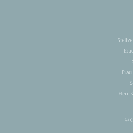
Stellve
Fra
Frau
S
Herr K
© C