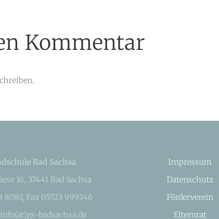
inen Kommentar
chreiben.
dschule Bad Sachsa
Impressum
iese 16, 37441 Bad Sachsa
Datenschutz
23 8080, Fax 05523 999346
Förderverein
 info(at)gs-badsachsa.de
Elternrat