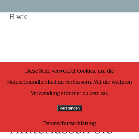
Skip
H wie
to
content
Share This Wonderful Life Event!
Diese Seite verwendet Cookies, um die
Nutzerfreundlichkeit zu verbessern. Mit der weiteren
Facebook
X
Pinterest
E-
Verwendung stimmst du dem zu.
Mail
Verstanden
Datenschutzerklärung
Hinterlassen Sie