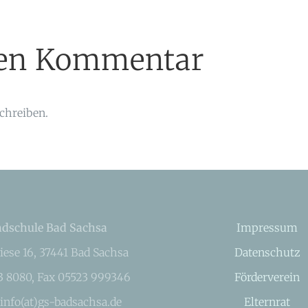
inen Kommentar
chreiben.
dschule Bad Sachsa
Impressum
iese 16, 37441 Bad Sachsa
Datenschutz
23 8080, Fax 05523 999346
Förderverein
 info(at)gs-badsachsa.de
Elternrat