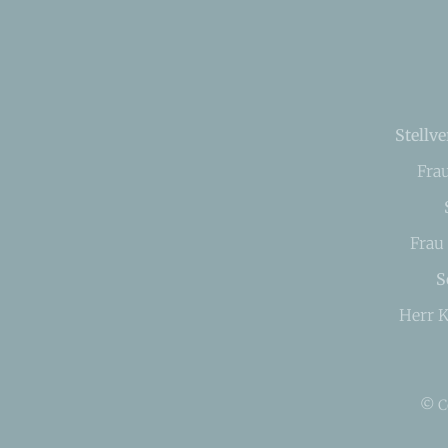
Stellve
Fra
Frau
S
Herr K
© C