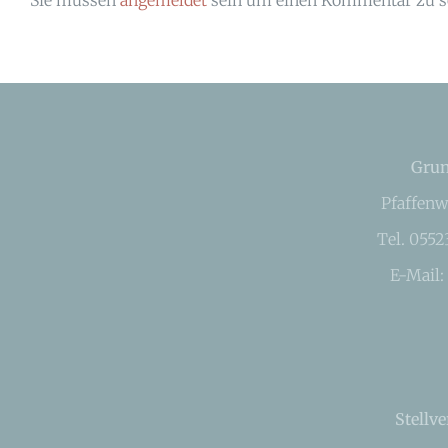
Grun
Pfaffenw
Tel. 055
E-Mail:
Stellve