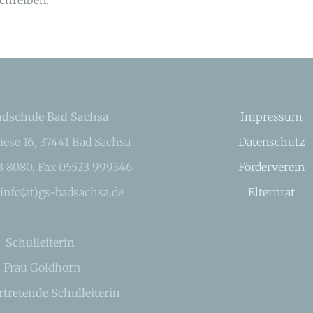
dschule Bad Sachsa
Impressum
iese 16, 37441 Bad Sachsa
Datenschutz
23 8080, Fax 05523 999346
Förderverein
 info(at)gs-badsachsa.de
Elternrat
Schulleiterin
Frau Goldhorn
rtretende Schulleiterin