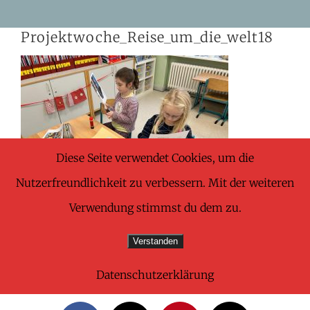
Skip
Projektwoche_Reise_um_die_welt18
to
content
Diese Seite verwendet Cookies, um die
Nutzerfreundlichkeit zu verbessern. Mit der weiteren
Verwendung stimmst du dem zu.
Verstanden
Datenschutzerklärung
Share This Wonderful Life Event!