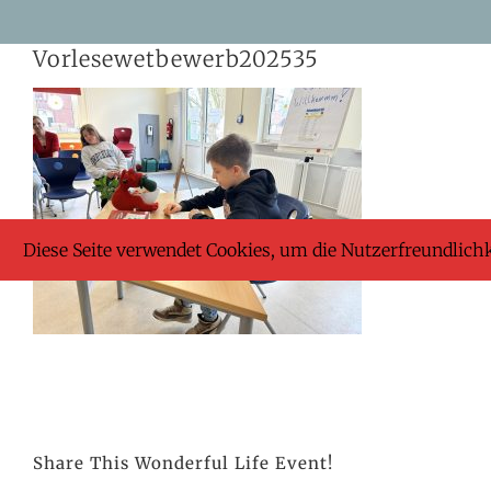
Skip
Vorlesewetbewerb202535
to
content
Diese Seite verwendet Cookies, um die Nutzerfreundlich
Share This Wonderful Life Event!