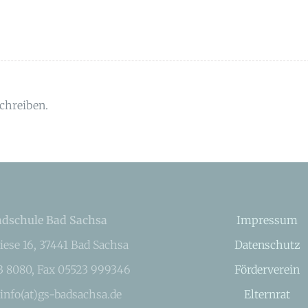
chreiben.
dschule Bad Sachsa
Impressum
iese 16, 37441 Bad Sachsa
Datenschutz
23 8080, Fax 05523 999346
Förderverein
 info(at)gs-badsachsa.de
Elternrat