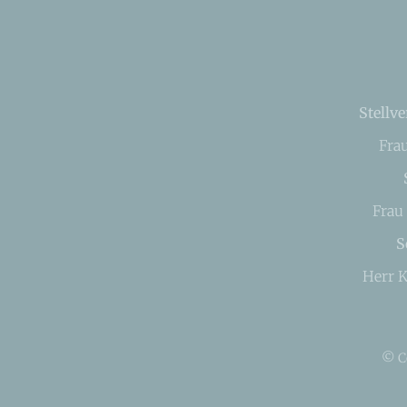
Stellve
Fra
Frau
S
Herr K
© C