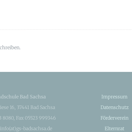
chreiben.
dschule Bad Sachsa
Impressum
iese 16, 37441 Bad Sachsa
Datenschutz
23 8080, Fax 05523 999346
Förderverein
 info(at)gs-badsachsa.de
Elternrat