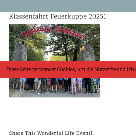
Skip
Klassenfahrt Feuerkuppe 20251
to
content
Diese Seite verwendet Cookies, um die Nutzerfreundlich
Share This Wonderful Life Event!