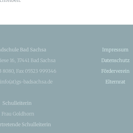
dschule Bad Sachsa
Impressum
iese 16, 37441 Bad Sachsa
Datenschutz
23 8080, Fax 05523 999346
Förderverein
 info(at)gs-badsachsa.de
Elternrat
Schulleiterin
Frau Goldhorn
rtretende Schulleiterin