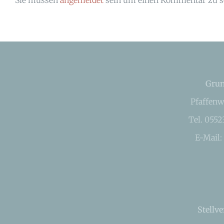
Grun
Pfaffenw
Tel. 055
E-Mail:
Stellve