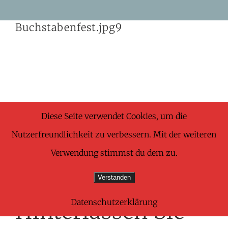
Skip
Buchstabenfest.jpg9
to
content
Share This Wonderful Life Event!
Diese Seite verwendet Cookies, um die
Nutzerfreundlichkeit zu verbessern. Mit der weiteren
Facebook
X
Pinterest
E-
Verwendung stimmst du dem zu.
Mail
Verstanden
Datenschutzerklärung
Hinterlassen Sie