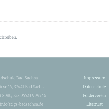
chreiben.
dschule Bad Sachsa
Impressum
iese 16, 37441 Bad Sachsa
Datenschutz
23 8080, Fax 05523 999346
Förderverein
 info(at)gs-badsachsa.de
Elternrat