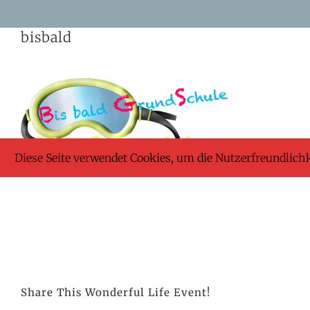
Skip
bisbald
to
content
Diese Seite verwendet Cookies, um die Nutzerfreundlich
Share This Wonderful Life Event!