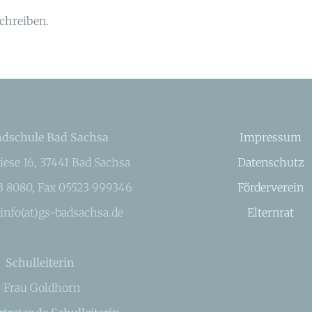
chreiben.
dschule Bad Sachsa
Impressum
iese 16, 37441 Bad Sachsa
Datenschutz
23 8080, Fax 05523 999346
Förderverein
 info(at)gs-badsachsa.de
Elternrat
Schulleiterin
Frau Goldhorn