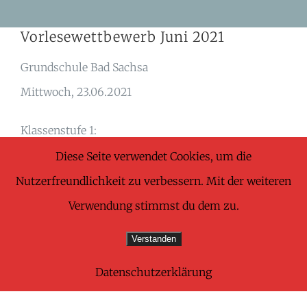
Skip
Vorlesewettbewerb Juni 2021
to
content
Grundschule Bad Sachsa
Mittwoch, 23.06.2021
Klassenstufe 1:
1. Platz: Klemenz Letzsch
Diese Seite verwendet Cookies, um die
2. Platz: Emma Müller
Nutzerfreundlichkeit zu verbessern. Mit der weiteren
3. Platz: Nele Tenor
Verwendung stimmst du dem zu.
4. Platz: Luk Kaddatz
Verstanden
5. Platz: Charlotte Dingfeld
Datenschutzerklärung
6. Platz: Jonas Mehmecke