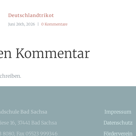
Deutschlandtrikot
Juni 26th, 2026
|
0 Kommentare
inen Kommentar
chreiben.
dschule Bad Sachsa
Impressum
iese 16, 37441 Bad Sachsa
Datenschutz
23 8080, Fax 05523 999346
Förderverein