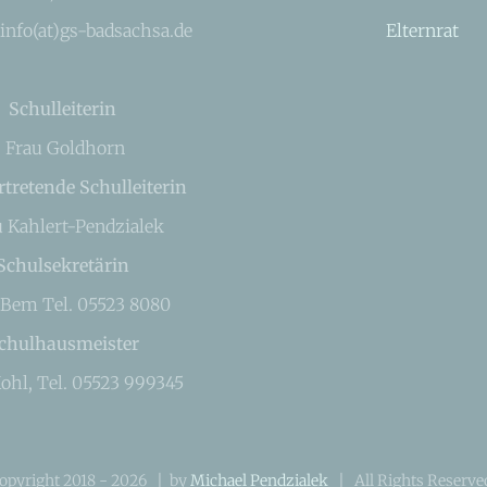
 info(at)gs-badsachsa.de
Elternrat
Schulleiterin
Frau Goldhorn
rtretende Schulleiterin
u Kahlert-Pendzialek
Schulsekretärin
 Bem Tel. 05523 8080
chulhausmeister
ohl, Tel. 05523 999345
opyright 2018 -
2026 | by
Michael Pendzialek
| All Rights Reserv