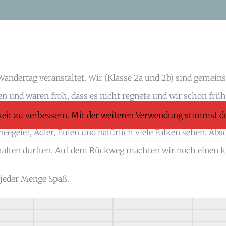
 Wandertag veranstaltet. Wir (Klasse 2a und 2b) sind gem
en und waren froh, dass es nicht regnete und wir schon fr
legt und dort gefrühstückt. Anschließend sind wir um 11:0
keit zu verbessern. Mit der weiteren Verwendung stimmst d
neegeier, Adler, Eulen und natürlich viele Falken sehen. A
 halten durften. Auf dem Rückweg machten wir noch einen k
 jeder Menge Spaß.