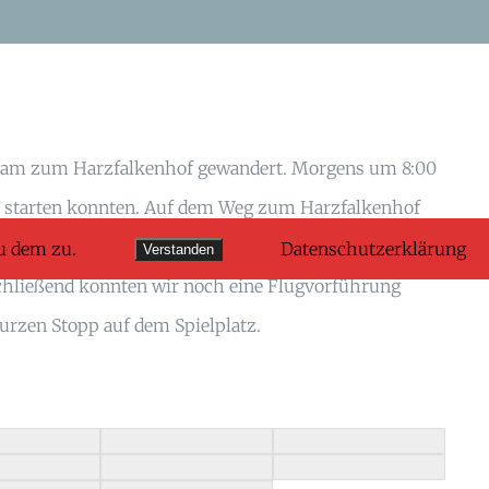
einsam zum Harzfalkenhof gewandert. Morgens um 8:00
üh starten konnten. Auf dem Weg zum Harzfalkenhof
0 Uhr angekommen und wurden auch schon erwartet. Wir
u dem zu.
Datenschutzerklärung
Verstanden
bschließend konnten wir noch eine Flugvorführung
urzen Stopp auf dem Spielplatz.