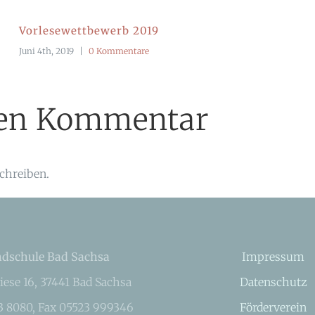
Vorlesewettbewerb 2019
Juni 4th, 2019
|
0 Kommentare
inen Kommentar
chreiben.
dschule Bad Sachsa
Impressum
iese 16, 37441 Bad Sachsa
Datenschutz
23 8080, Fax 05523 999346
Förderverein