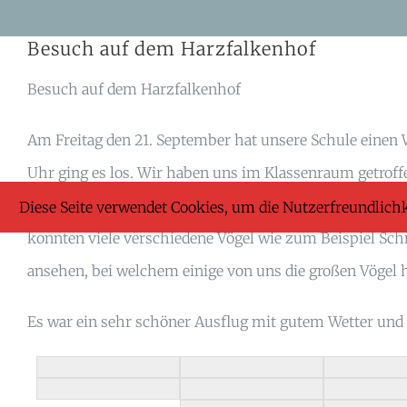
Skip
Besuch auf dem Harzfalkenhof
to
content
Besuch auf dem Harzfalkenhof
Am Freitag den 21. September hat unsere Schule einen
Uhr ging es los. Wir haben uns im Klassenraum getroff
haben wir auf dem Spielplatz eine kleine Pause einge
Diese Seite verwendet Cookies, um die Nutzerfreundlich
konnten viele verschiedene Vögel wie zum Beispiel Sch
ansehen, bei welchem einige von uns die großen Vögel
Es war ein sehr schöner Ausflug mit gutem Wetter und