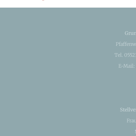
Grun
Pfaffenw
Tel. 055
E-Mail:
Stellve
Fra