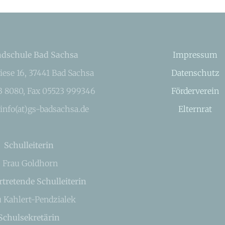
dschule Bad Sachsa
Impressum
iese 16, 37441 Bad Sachsa
Datenschutz
23 8080, Fax 05523 999346
Förderverein
 info(at)gs-badsachsa.de
Elternrat
Schulleiterin
Frau Goldhorn
rtretende Schulleiterin
u Kahlert-Pendzialek
Schulsekretärin